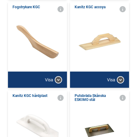
Fogstrykare KGC
Kanitz KGC accoya
Visa
Visa
Kanitz KGC hårdplast
Putsbräda Skånska
ESKIMO stål