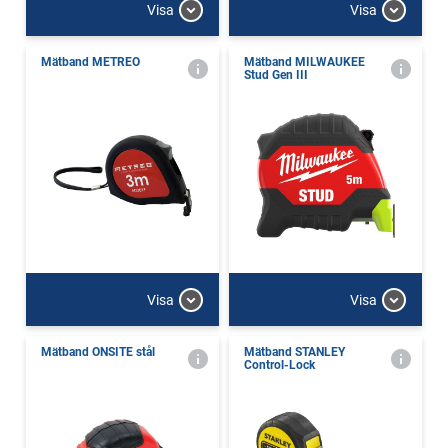
Visa
Visa
Mätband METREO
Mätband MILWAUKEE
Stud Gen III
Visa
Visa
Mätband ONSITE stål
Mätband STANLEY
Control-Lock