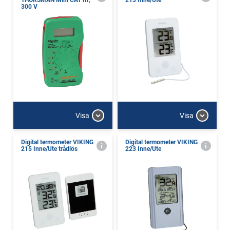
THORSMAN Mini CAT III,
213 Inne/Ute
300 V
Visa
Visa
Digital termometer VIKING
Digital termometer VIKING
215 Inne/Ute trådlös
223 Inne/Ute