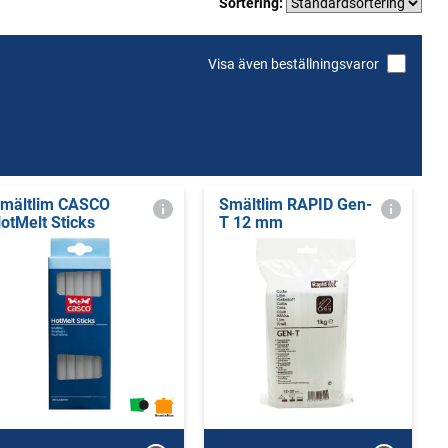
Sortering:
Visa även beställningsvaror
mältlim CASCO
Smältlim RAPID Gen-
otMelt Sticks
T 12 mm