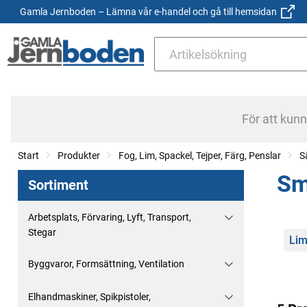
Gamla Jernboden – Lämna vår e-handel och gå till hemsidan
För att kun
Start
Produkter
Fog, Lim, Spackel, Tejper, Färg, Penslar
S
Sm
Sortiment
Arbetsplats, Förvaring, Lyft, Transport,
Stegar
Kate
Lim
Byggvaror, Formsättning, Ventilation
Elhandmaskiner, Spikpistoler,