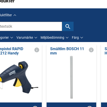
odukter
uktfilter
gorier
Varumärke
Miljöbedömning
Färg
mpistol RAPID
Smältlim BOSCH 11
S
212 Handy
mm
H