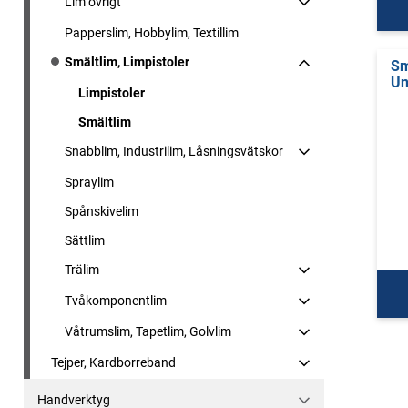
Lim övrigt
Papperslim, Hobbylim, Textillim
Smältlim, Limpistoler
Sm
Un
Limpistoler
Smältlim
Snabblim, Industrilim, Låsningsvätskor
Spraylim
Spånskivelim
Sättlim
Trälim
Tvåkomponentlim
Våtrumslim, Tapetlim, Golvlim
Tejper, Kardborreband
Handverktyg