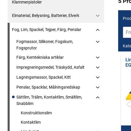
5 Pr
Klammerpistoler
Elmaterial, Belysning, Batterier, Elverk
Prod
Fog, Lim, Spackel, Tejper, Färg, Penslar
Fogmassor, Silikoner, Fogskum,
Kate
Fogsprutor
Färg, Kemtekniska artiklar
Li
EG
Impregneringsmedel, Träskydd, Asfalt
Lagningsmassor, Spackel, Kitt
Penslar, Spacklar, Målningsredskap
Sättlim, Trälim, Kontaktlim, Smältlim,
Snabblim
Konstruktionslim
Kontaktlim