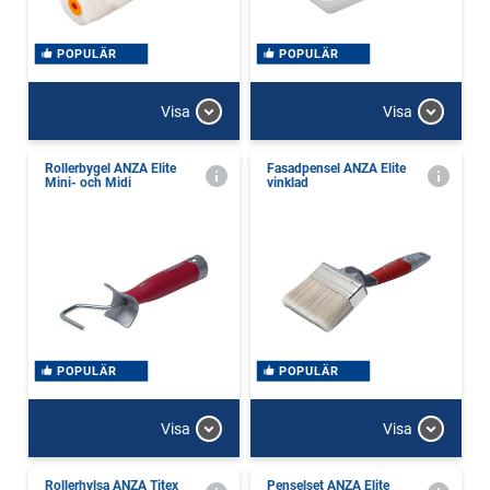
POPULÄR
POPULÄR
Visa
Visa
Rollerbygel ANZA Elite
Fasadpensel ANZA Elite
Mini- och Midi
vinklad
POPULÄR
POPULÄR
Visa
Visa
Rollerhylsa ANZA Titex
Penselset ANZA Elite