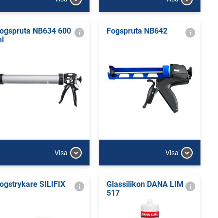
ogspruta NB634 600
Fogspruta NB642
l
Visa
Visa
ogstrykare SILIFIX
Glassilikon DANA LIM
517