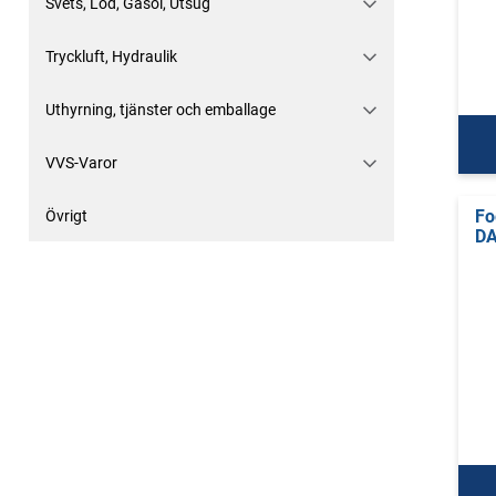
Svets, Löd, Gasol, Utsug
Tryckluft, Hydraulik
Uthyrning, tjänster och emballage
VVS-Varor
Fo
Övrigt
DA