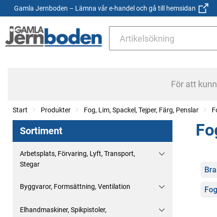
Gamla Jernboden – Lämna vår e-handel och gå till hemsidan
För att kun
Start
Produkter
Fog, Lim, Spackel, Tejper, Färg, Penslar
F
Fo
Sortiment
Arbetsplats, Förvaring, Lyft, Transport,
Stegar
Kate
Bra
Byggvaror, Formsättning, Ventilation
Fog
Elhandmaskiner, Spikpistoler,