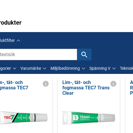
rodukter
uktfilter
gorier
Varumärke
Miljöbedömning
Spänning V
Teknis
m-, tät- och
Lim-, tät- och
A
gmassa TEC7
fogmassa TEC7 Trans
R
Clear
P