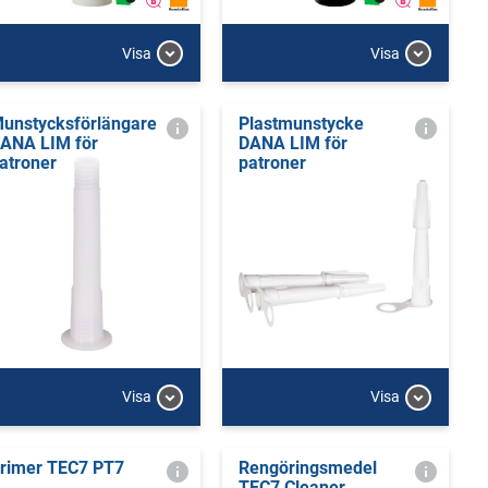
Visa
Visa
unstycksförlängare
Plastmunstycke
ANA LIM för
DANA LIM för
atroner
patroner
Visa
Visa
rimer TEC7 PT7
Rengöringsmedel
TEC7 Cleaner