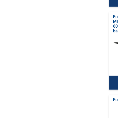
Fo
MI
60
ba
Fo