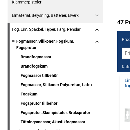
Klammerpistoler
Elmaterial, Belysning, Batterier, Elverk
47 P
Fog, Lim, Spackel, Tejper, Färg, Penslar
Prod
Fogmassor, Silikoner, Fogskum,
Fogsprutor
Brandfogmassor
Brandfogskum
Kate
Fogmassor tillbehör
Li
Fogmassor, Silikoner Polyuretan, Latex
fo
Fogskum
Fogsprutor tillbehör
Fogsprutor, Skumpistoler, Bruksprutor
Tätningsmassor, Akustikfogmassor