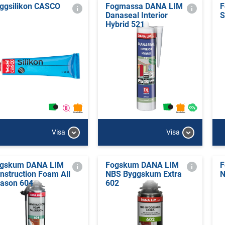
ggsilikon CASCO
Fogmassa DANA LIM
F
Danaseal Interior
S
Hybrid 521
Visa
Visa
gskum DANA LIM
Fogskum DANA LIM
F
nstruction Foam All
NBS Byggskum Extra
N
ason 604
602