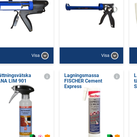
Visa
Visa
ättningsvätska
Lagningsmassa
L
NA LIM 901
FISCHER Cement
t
Express
S