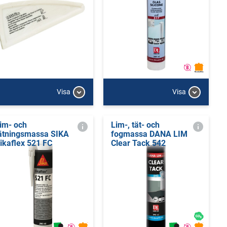
Visa
Visa
im- och
Lim-, tät- och
ätningsmassa SIKA
fogmassa DANA LIM
ikaflex 521 FC
Clear Tack 542