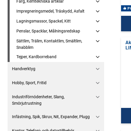
Färg, Kemtekniska artiklar
P
Impregneringsmedel, Träskydd, Asfalt
Lagningsmassor, Spackel, Kitt
Penslar, Spacklar, Målningsredskap
Sättlim, Trälim, Kontaktlim, Smältlim,
Ak
LI
Snabblim
Tejper, Kardborreband
Handverktyg
Hobby, Sport, Fritid
Industriförnödenheter, Slang,
Smörjutrustning
Infästning, Spik, Skruv, Nit, Expander, Plugg
Kontor, Telefoni- och datortillbehör