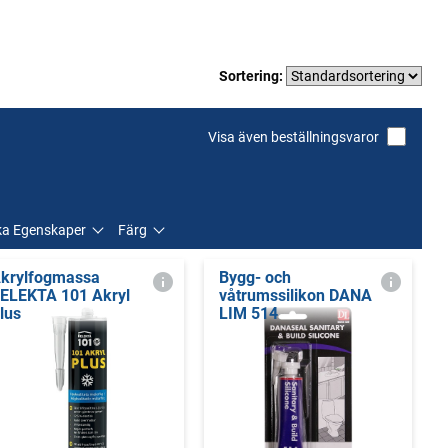
Sortering:
Visa även beställningsvaror
ka Egenskaper
Färg
krylfogmassa
Bygg- och
ELEKTA 101 Akryl
våtrumssilikon DANA
lus
LIM 514