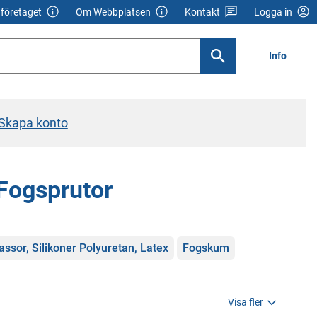
företaget
Om Webbplatsen
Kontakt
Logga in
Info
Skapa konto
 Fogsprutor
ssor, Silikoner Polyuretan, Latex
Fogskum
Visa fler