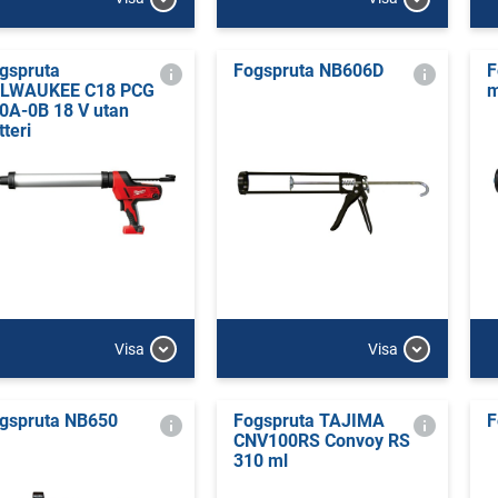
gspruta
Fogspruta NB606D
F
LWAUKEE C18 PCG
m
0A-0B 18 V utan
tteri
Visa
Visa
gspruta NB650
Fogspruta TAJIMA
F
CNV100RS Convoy RS
310 ml