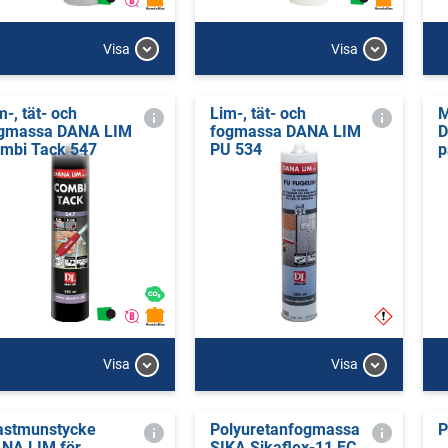
Visa
Visa
m-, tät- och
Lim-, tät- och
M
gmassa DANA LIM
fogmassa DANA LIM
D
mbi Tack 547
PU 534
p
Visa
Visa
astmunstycke
Polyuretanfogmassa
P
NA LIM för
SIKA Sikaflex-11 FC