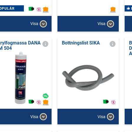
OPULÄR
Visa
Visa
rylfogmassa DANA
Bottningslist SIKA
B
M 504
D
A
Visa
Visa