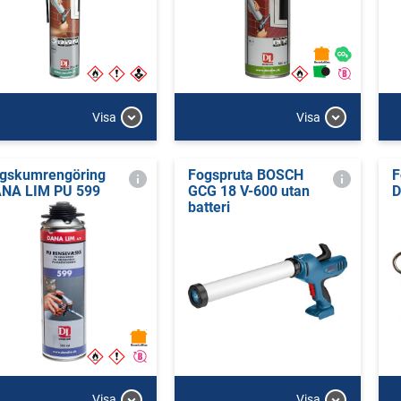
Visa
Visa
gskumrengöring
Fogspruta BOSCH
F
NA LIM PU 599
GCG 18 V-600 utan
D
batteri
Visa
Visa