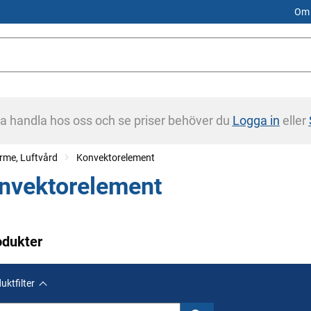
Om 
na handla hos oss och se priser behöver du
Logga in
eller
rme, Luftvård
Konvektorelement
nvektorelement
odukter
uktfilter