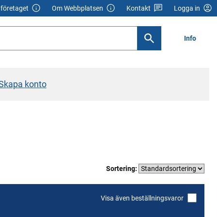
företaget
Om Webbplatsen
Kontakt
Logga in
Info
Skapa konto
Sortering:
Visa även beställningsvaror