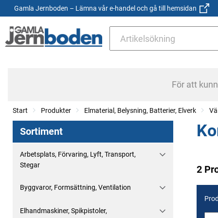
Gamla Jernboden – Lämna vår e-handel och gå till hemsidan
För att kun
Start
Produkter
Elmaterial, Belysning, Batterier, Elverk
Vä
Ko
Sortiment
Arbetsplats, Förvaring, Lyft, Transport,
Stegar
2 Pr
Byggvaror, Formsättning, Ventilation
Prod
Elhandmaskiner, Spikpistoler,