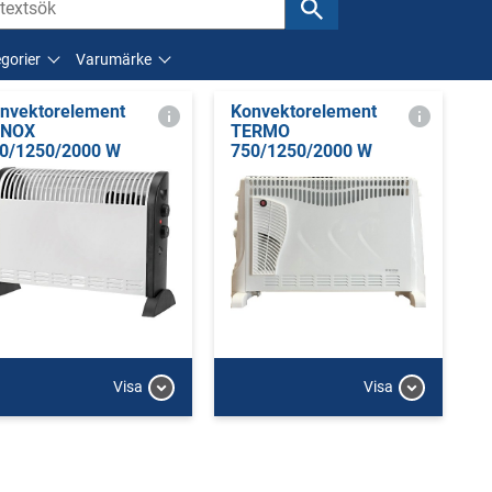
gorier
Varumärke
nvektorelement
Konvektorelement
ENOX
TERMO
0/1250/2000 W
750/1250/2000 W
Visa
Visa