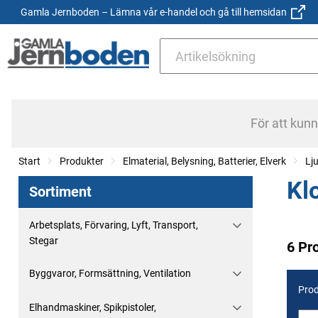
Gamla Jernboden – Lämna vår e-handel och gå till hemsidan
För att kun
Start
Produkter
Elmaterial, Belysning, Batterier, Elverk
Lju
Kl
Sortiment
Arbetsplats, Förvaring, Lyft, Transport,
Stegar
6 Pr
Byggvaror, Formsättning, Ventilation
Prod
Elhandmaskiner, Spikpistoler,