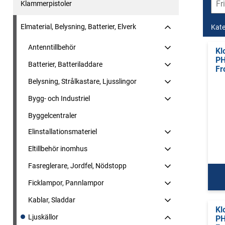
Klammerpistoler
Elmaterial, Belysning, Batterier, Elverk
Kate
Antenntillbehör
Kl
PH
Batterier, Batteriladdare
Fr
Belysning, Strålkastare, Ljusslingor
Bygg- och Industriel
Byggelcentraler
Elinstallationsmateriel
Eltillbehör inomhus
Fasreglerare, Jordfel, Nödstopp
Ficklampor, Pannlampor
Kablar, Sladdar
Kl
Ljuskällor
PH