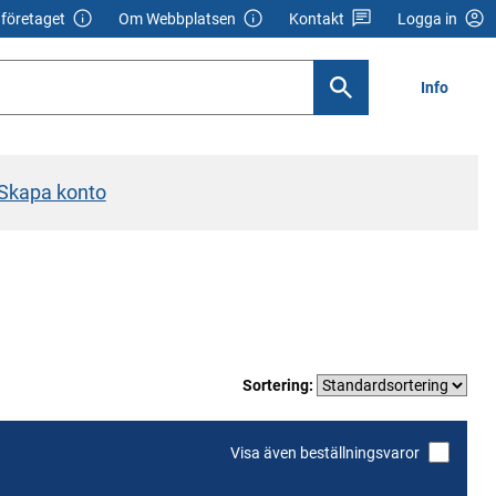
företaget
Om Webbplatsen
Kontakt
Logga in
Info
Skapa konto
Sortering:
Visa även beställningsvaror