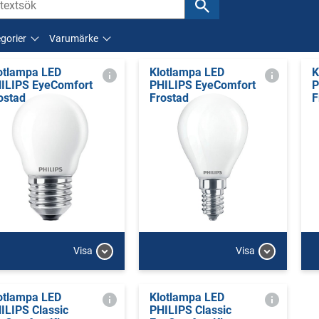
gorier
Varumärke
otlampa LED
Klotlampa LED
K
ILIPS EyeComfort
PHILIPS EyeComfort
P
ostad
Frostad
F
Visa
Visa
otlampa LED
Klotlampa LED
ILIPS Classic
PHILIPS Classic