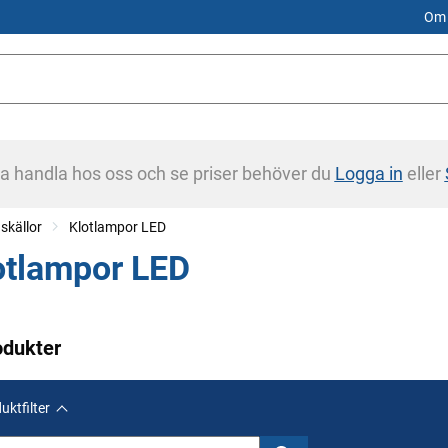
Om 
na handla hos oss och se priser behöver du
Logga in
eller
skällor
Klotlampor LED
otlampor LED
odukter
uktfilter