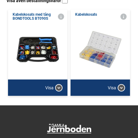
Visa även beställningsvaror
Kabelskosats med tång
Kabelskosats
BONDTOOLS BT090S
Visa
Visa