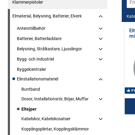
Klammerpistoler
Elmaterial, Belysning, Batterier, Elverk
Kate
Antenntillbehör
El
mä
Batterier, Batteriladdare
Belysning, Strålkastare, Ljusslingor
Bygg- och Industriel
Byggelcentraler
Elinstallationsmateriel
Buntband
P
Dosor, Installationsrör, Böjar, Muffar
Eltejper
Kabelskor, Kabelskosatser
Kopplingsplintar, Kopplingsklämmor