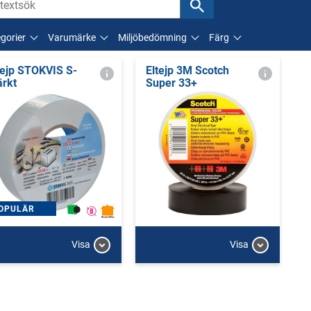
gorier
Varumärke
Miljöbedömning
Färg
tejp STOKVIS S-
Eltejp 3M Scotch
rkt
Super 33+
OPULÄR
Visa
Visa