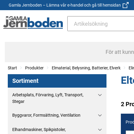
Gamla Jernboden – Lämna vår e-handel och gå till hemsidan
För att kun
Start
Produkter
Elmaterial, Belysning, Batterier, Elverk
El
Elt
Sortiment
Arbetsplats, Förvaring, Lyft, Transport,
Stegar
2 Pr
Byggvaror, Formsättning, Ventilation
Prod
Elhandmaskiner, Spikpistoler,