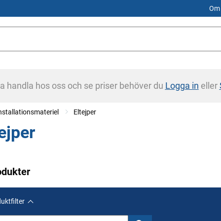
Om 
na handla hos oss och se priser behöver du
Logga in
eller
installationsmateriel
Eltejper
ejper
odukter
uktfilter