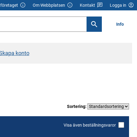
företaget
Om Webbplatsen
Kontakt
Logga in
Info
Skapa konto
Sortering:
Visa även beställningsvaror