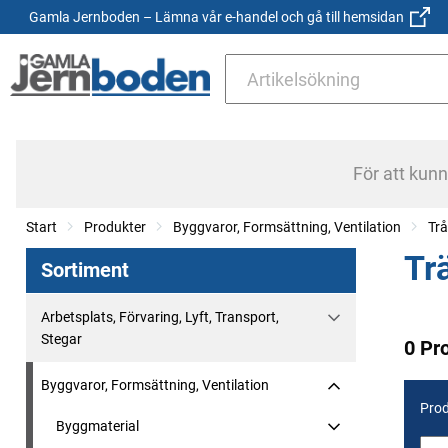
Gamla Jernboden – Lämna vår e-handel och gå till hemsidan
För att kun
Start
Produkter
Byggvaror, Formsättning, Ventilation
Trå
Tr
Sortiment
Arbetsplats, Förvaring, Lyft, Transport,
Stegar
0 Pr
Byggvaror, Formsättning, Ventilation
Prod
Byggmaterial