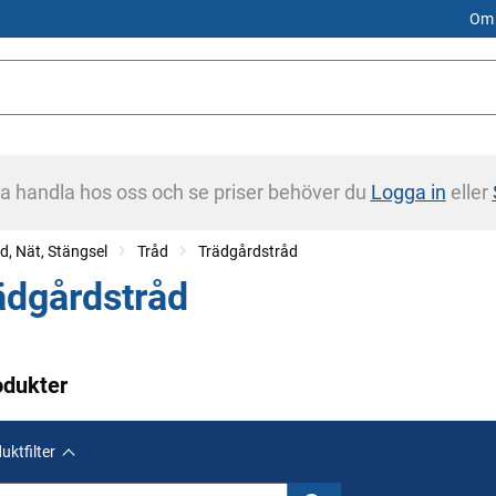
Om 
na handla hos oss och se priser behöver du
Logga in
eller
d, Nät, Stängsel
Tråd
Trädgårdstråd
ädgårdstråd
odukter
uktfilter