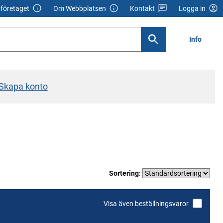
företaget
Om Webbplatsen
Kontakt
Logga in
Info
Skapa konto
Sortering:
Visa även beställningsvaror