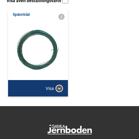
Visa även beställningsvaror
Spänntråd
Visa