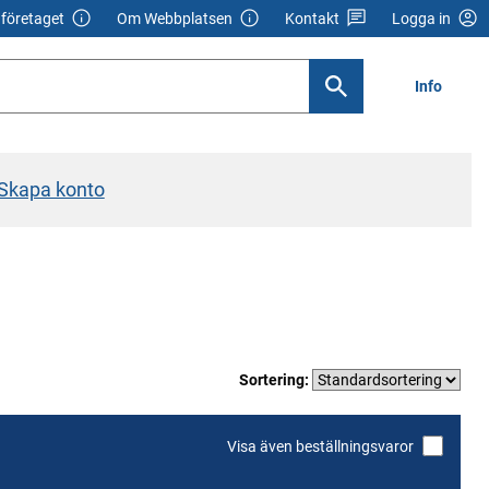
företaget
Om Webbplatsen
Kontakt
Logga in
Info
Skapa konto
Sortering:
Visa även beställningsvaror