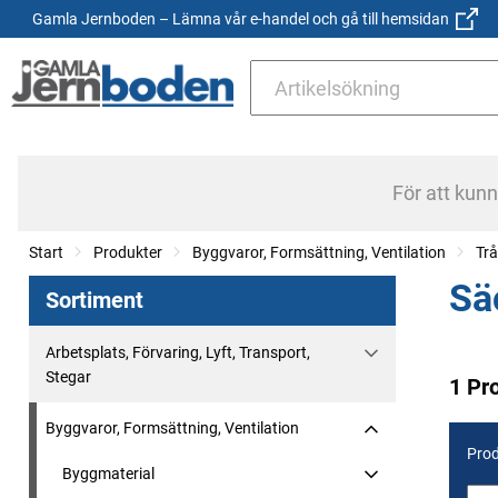
Gamla Jernboden – Lämna vår e-handel och gå till hemsidan
För att kun
Start
Produkter
Byggvaror, Formsättning, Ventilation
Trå
Sä
Sortiment
Arbetsplats, Förvaring, Lyft, Transport,
Stegar
1 Pr
Byggvaror, Formsättning, Ventilation
Prod
Byggmaterial