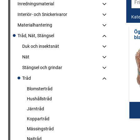
Inredningsmaterial
Interiör- och Snickerivaror
Kate
Materialhantering
Ög
Tråd, Nät, Stängsel
bl
Duk och insektsnät
Nät
Stängsel och grindar
Tråd
Blomstertråd
Hushållstråd
Järntråd
Koppartråd
Mässingstråd
Najtråd