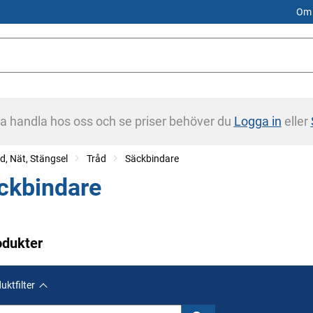
Om 
na handla hos oss och se priser behöver du
Logga in
eller
d, Nät, Stängsel
Tråd
Säckbindare
ckbindare
odukter
uktfilter