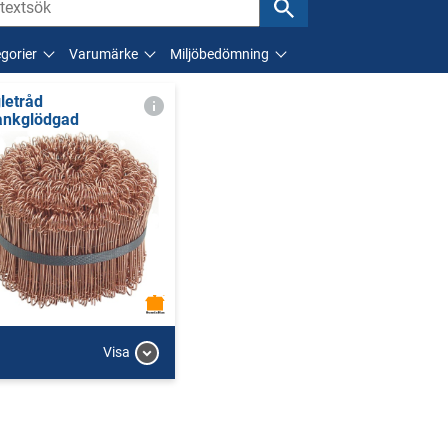
gorier
Varumärke
Miljöbedömning
letråd
ankglödgad
Visa