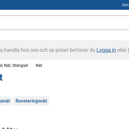
Om 
na handla hos oss och se priser behöver du
Logga in
eller
d, Nät, Stängsel
Nät
t
gorier
snät
Reveteringsnät