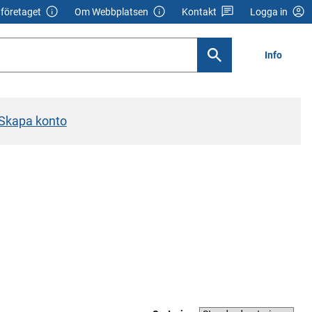
företaget
Om Webbplatsen
Kontakt
Logga in
Info
Skapa konto