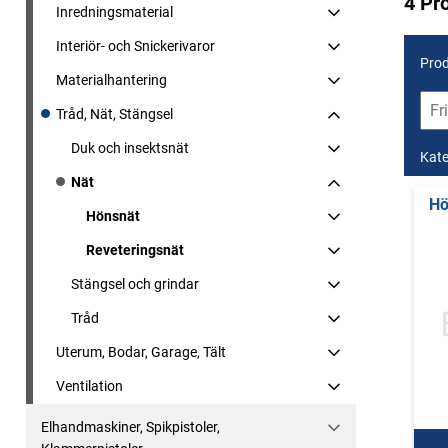
4 Pr
Inredningsmaterial
Interiör- och Snickerivaror
Prod
Materialhantering
Tråd, Nät, Stängsel
Duk och insektsnät
Kate
Nät
Hö
Hönsnät
Reveteringsnät
Stängsel och grindar
Tråd
Uterum, Bodar, Garage, Tält
Ventilation
Elhandmaskiner, Spikpistoler,