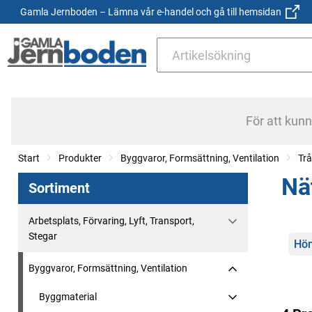
Gamla Jernboden – Lämna vår e-handel och gå till hemsidan
För att kun
Start
Produkter
Byggvaror, Formsättning, Ventilation
Trå
Nä
Sortiment
Arbetsplats, Förvaring, Lyft, Transport,
Stegar
Kate
Hön
Byggvaror, Formsättning, Ventilation
Byggmaterial