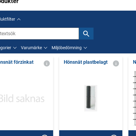
odukter
uktfilter
gorier
Varumärke
Miljöbedömning
nsnät förzinkat
Hönsnät plastbelagt
N