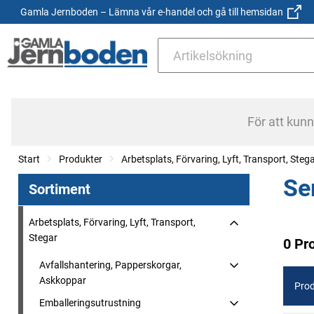
Gamla Jernboden – Lämna vår e-handel och gå till hemsidan
För att kun
Start
Produkter
Arbetsplats, Förvaring, Lyft, Transport, Steg
Se
Sortiment
Arbetsplats, Förvaring, Lyft, Transport,
Stegar
0 Pr
Avfallshantering, Papperskorgar,
Askkoppar
Prod
Emballeringsutrustning