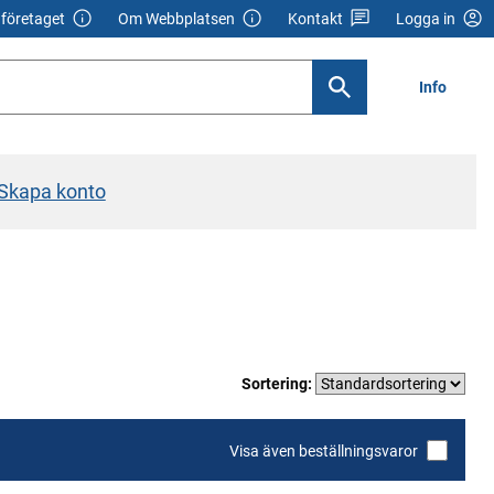
företaget
Om Webbplatsen
Kontakt
Logga in
Info
Skapa konto
Sortering:
Visa även beställningsvaror