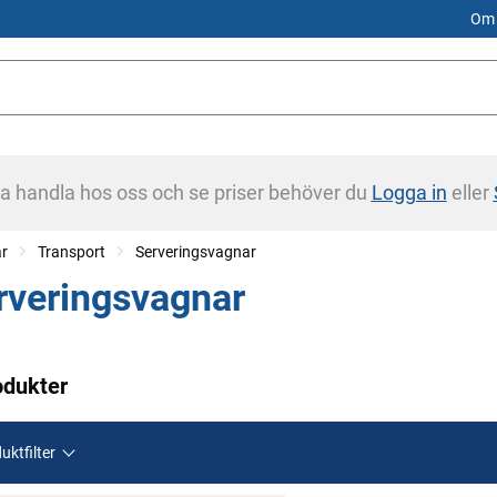
Om 
na handla hos oss och se priser behöver du
Logga in
eller
ar
Transport
Serveringsvagnar
rveringsvagnar
odukter
uktfilter