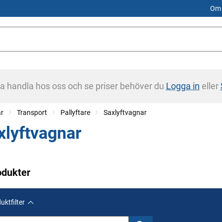
Om 
na handla hos oss och se priser behöver du
Logga in
eller
ar
Transport
Pallyftare
Saxlyftvagnar
xlyftvagnar
odukter
uktfilter