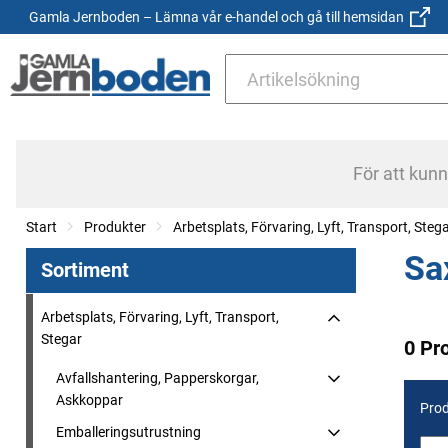
Gamla Jernboden – Lämna vår e-handel och gå till hemsidan
För att kun
Start
Produkter
Arbetsplats, Förvaring, Lyft, Transport, Steg
Sa
Sortiment
Arbetsplats, Förvaring, Lyft, Transport,
Stegar
0 Pr
Avfallshantering, Papperskorgar,
Askkoppar
Prod
Emballeringsutrustning