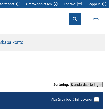
företaget
Om Webbplatsen
Kontakt
Logga in
Info
Skapa konto
Sortering:
Visa även beställningsvaror