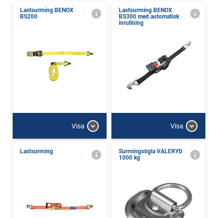
Lastsurrning BENOX
Lastsurrning BENOX
BS200
BS300 med automatisk
inrullning
Visa
Visa
Lastsurrning
Surrningsögla VALERYD
1000 kg