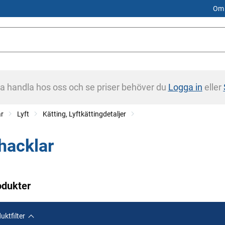
Om 
na handla hos oss och se priser behöver du
Logga in
eller
ar
Lyft
Kätting, Lyftkättingdetaljer
hacklar
odukter
uktfilter