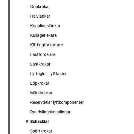
Gripkrokar
Halvlänkar
Kopplingslänkar
Kullagerlekare
Kättingförkortare
Lastfördelare
Lastkrokar
Lyftöglor, Lyftfästen
Löpkrokar
Märkbrickor
Reservdelar lyftkomponenter
Rundslingskopplingar
Schacklar
Spärrkrokar