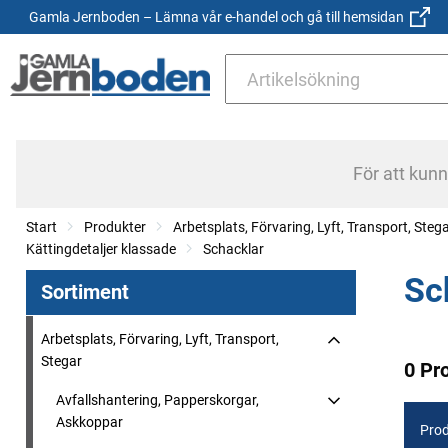
Gamla Jernboden – Lämna vår e-handel och gå till hemsidan
För att kun
Start
Produkter
Arbetsplats, Förvaring, Lyft, Transport, Steg
Kättingdetaljer klassade
Schacklar
Sc
Sortiment
Arbetsplats, Förvaring, Lyft, Transport,
Stegar
0 Pr
Avfallshantering, Papperskorgar,
Askkoppar
Prod