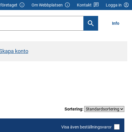
företaget
Om Webbplatsen
Kontakt
Logga in
Info
Skapa konto
Sortering:
Visa även beställningsvaror