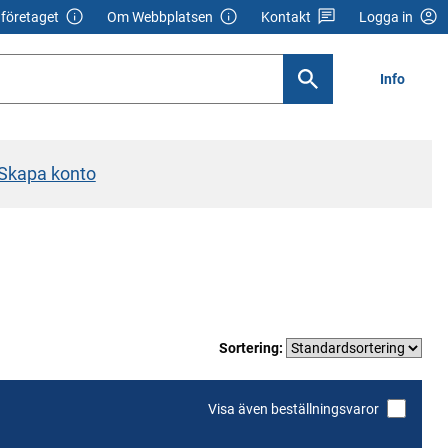
företaget
Om Webbplatsen
Kontakt
Logga in
Info
Skapa konto
Sortering:
Visa även beställningsvaror