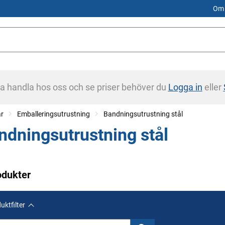
Om 
na handla hos oss och se priser behöver du
Logga in
eller
ar
Emballeringsutrustning
Bandningsutrustning stål
ndningsutrustning stål
odukter
uktfilter