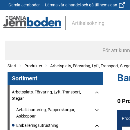
Gamla Jernboden – Lämna vår e-handel och gå till hemsidan
För att kun
Start
Produkter
Arbetsplats, Förvaring, Lyft, Transport, Steg
Ba
Sortiment
Arbetsplats, Förvaring, Lyft, Transport,
Stegar
0 Pr
Avfallshantering, Papperskorgar,
Askkoppar
Prod
Emballeringsutrustning