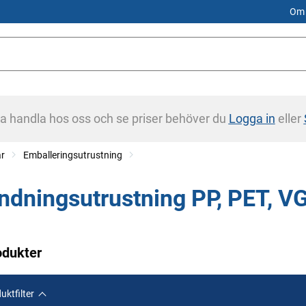
Om 
na handla hos oss och se priser behöver du
Logga in
eller
ar
Emballeringsutrustning
ndningsutrustning PP, PET, V
odukter
uktfilter