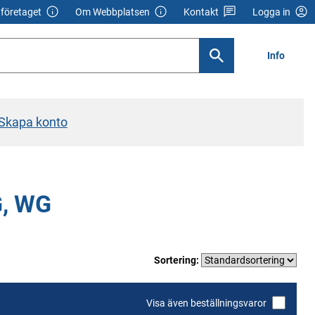
företaget
Om Webbplatsen
Kontakt
Logga in
Info
Skapa konto
G, WG
Sortering:
Visa även beställningsvaror