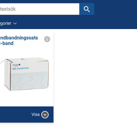
gorier
ndbandningssats
-band
Visa