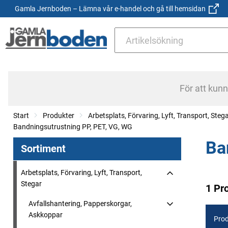
Gamla Jernboden – Lämna vår e-handel och gå till hemsidan
För att kun
Start
Produkter
Arbetsplats, Förvaring, Lyft, Transport, Steg
Bandningsutrustning PP, PET, VG, WG
Ba
Sortiment
Arbetsplats, Förvaring, Lyft, Transport,
Stegar
1 Pr
Avfallshantering, Papperskorgar,
Askkoppar
Prod