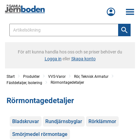
Meny
För att kunna handla hos oss och se priser behöver du
Logga in
eller
Skapa konto
Start
Produkter
VVS-Varor
Rör, Teknisk Armatur
Rörmontagedetaljer
Fästdetaljer, Isolering
Rörmontagedetaljer
Kategorier
Bladskruvar
Rundjärnsbyglar
Rörklämmor
Smörjmedel rörmontage