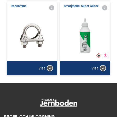
Rörklämma
Smörjmedel Super Glidex
Visa
Visa
PROFIL OCH INLOGGNING