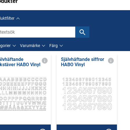
odukter
uktfilter
gorier
Varumärke
Färg
älvhäftande
Självhäftande siffror
kstäver HABO Vinyl
HABO Vinyl