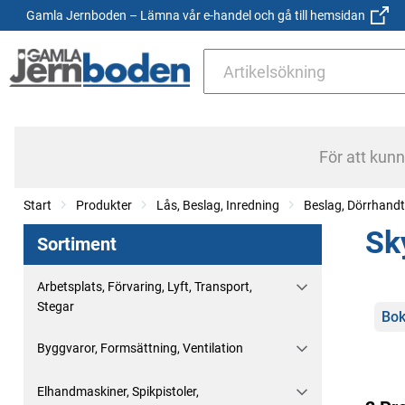
Gamla Jernboden – Lämna vår e-handel och gå till hemsidan
För att kun
Start
Produkter
Lås, Beslag, Inredning
Beslag, Dörrhand
Sk
Sortiment
Arbetsplats, Förvaring, Lyft, Transport,
Stegar
Kate
Bok
Byggvaror, Formsättning, Ventilation
Elhandmaskiner, Spikpistoler,