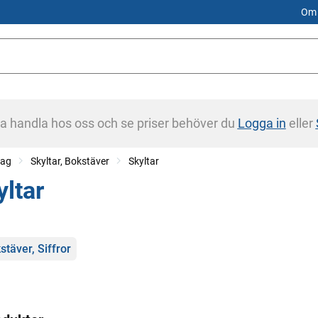
Om 
na handla hos oss och se priser behöver du
Logga in
eller
tag
Skyltar, Bokstäver
Skyltar
yltar
gorier
stäver, Siffror