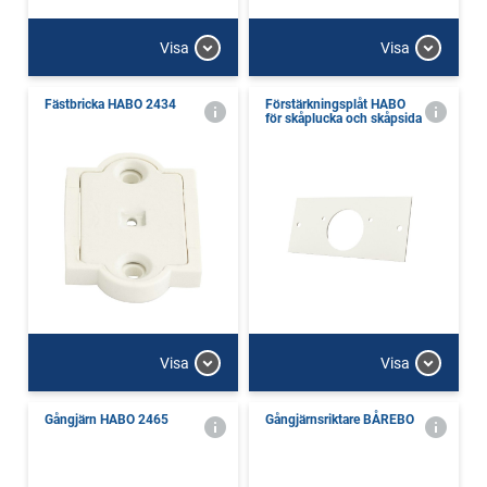
Visa
Visa
Fästbricka HABO 2434
Förstärkningsplåt HABO
för skåplucka och skåpsida
Visa
Visa
Gångjärn HABO 2465
Gångjärnsriktare BÅREBO