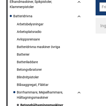
Elhandmaskiner, Spikpistoler,
Klammerpistoler
Batteridrivna
Arbetsbelysningar
Ing
Arbetsplatsradio
Avloppsrensare
Batteridrivna maskiner övriga
Batterier
Batteriladdare
Betongvibratorer
Blindnitpistoler
Blåsaggregat, Fläktar
Borrhammare, Mejselhammare,
Håltagningsmaskiner
Betonghåltagningsmaskiner