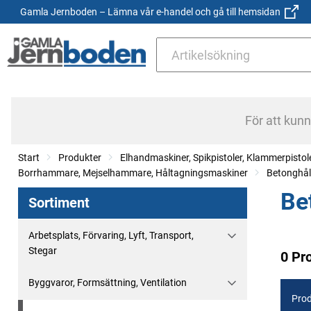
Gamla Jernboden – Lämna vår e-handel och gå till hemsidan
För att kun
Start
Produkter
Elhandmaskiner, Spikpistoler, Klammerpistol
Borrhammare, Mejselhammare, Håltagningsmaskiner
Betonghål
Be
Sortiment
Arbetsplats, Förvaring, Lyft, Transport,
Stegar
0 Pr
Byggvaror, Formsättning, Ventilation
Prod