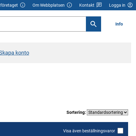
företaget
Om Webbplatsen
Kontakt
Logga in
Info
Skapa konto
Sortering:
Visa även beställningsvaror