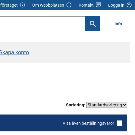
företaget
Om Webbplatsen
Kontakt
Logga in
Info
Skapa konto
Sortering:
Visa även beställningsvaror