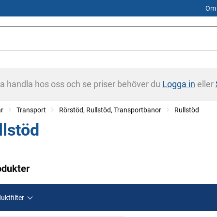
Om 
na handla hos oss och se priser behöver du
Logga in
eller
ar
Transport
Rörstöd, Rullstöd, Transportbanor
Rullstöd
llstöd
odukter
uktfilter