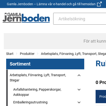
Gamla Jernboden – Lämna vår e-handel och gå till hemsidan
För att kun
Start
Produkter
Arbetsplats, Förvaring, Lyft, Transport, Steg
Ru
Sortiment
Arbetsplats, Förvaring, Lyft, Transport,
Stegar
0 Pr
Avfallshantering, Papperskorgar,
Askkoppar
Prod
Emballeringsutrustning